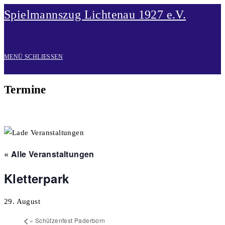
Zum
Spielmannszug Lichtenau 1927 e.V.
Inhalt
springen
MENÜ
SCHLIESSEN
Termine
« Alle Veranstaltungen
Kletterpark
29. August
«
Schützenfest Paderborn