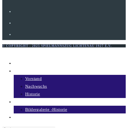
© COPYRIGHT - 2025 SPIELMANNSZUG LICHTENAU 1927 E.V.
Menü schließen
Home
Über uns
Vorstand
Nachwuchs
Historie
Bildergalerie
Bildergalerie -Historie
Termine