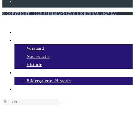
© COPYRIGHT - 2025 SPIELMANNSZUG LICHTENAU 1927 E.V.
Menü schließen
Home
Über uns
Vorstand
Nachwuchs
Historie
Bildergalerie
Bildergalerie -Historie
Termine
Diese
Website
durchsuchen