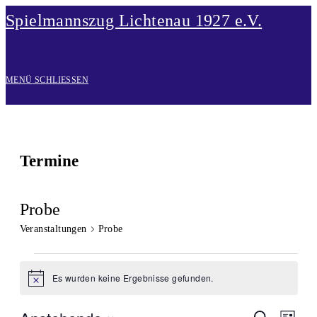
Zum
Spielmannszug Lichtenau 1927 e.V.
Inhalt
springen
MENÜ
SCHLIESSEN
Termine
Probe
Veranstaltungen
Probe
Veranstaltungen
Es wurden keine Ergebnisse gefunden.
Hinweis
Veran
Suche