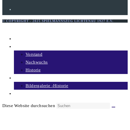
© COPYRIGHT - 2025 SPIELMANNSZUG LICHTENAU 1927 E.V.
Menü schließen
Home
Über uns
Vorstand
Nachwuchs
Historie
Bildergalerie
Bildergalerie -Historie
Termine
Diese Website durchsuchen