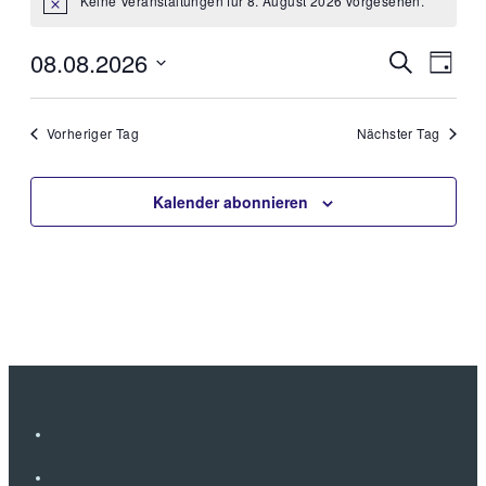
Keine Veranstaltungen für 8. August 2026 vorgesehen.
Hinweis
08.08.2026
Veran
Veranstalt
Suche
Tag
Ansic
Suche
Datum
Navig
und
wählen.
Vorheriger Tag
Nächster Tag
Ansichten,
Navigation
Kalender abonnieren